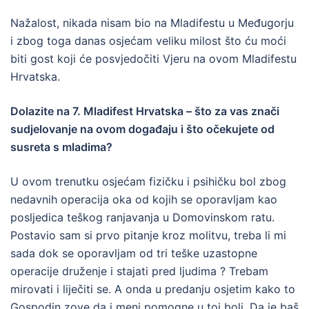
Nažalost, nikada nisam bio na Mladifestu u Međugorju
i zbog toga danas osjećam veliku milost što ću moći
biti gost koji će posvjedočiti Vjeru na ovom Mladifestu
Hrvatska.
Dolazite na 7. Mladifest Hrvatska – što za vas znači
sudjelovanje na ovom događaju i što očekujete od
susreta s mladima?
U ovom trenutku osjećam fizičku i psihičku bol zbog
nedavnih operacija oka od kojih se oporavljam kao
posljedica teškog ranjavanja u Domovinskom ratu.
Postavio sam si prvo pitanje kroz molitvu, treba li mi
sada dok se oporavljam od tri teške uzastopne
operacije druženje i stajati pred ljudima ? Trebam
mirovati i liječiti se. A onda u predanju osjetim kako to
Gospodin zove da i meni pomogne u toj boli. Da je baš