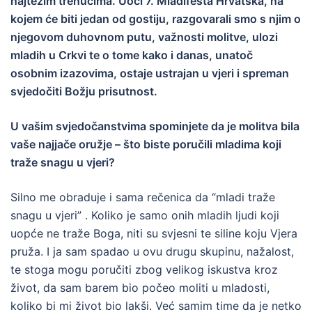
najtežim trenucima. Uoči 7. Mladifesta Hrvatska, na
kojem će biti jedan od gostiju, razgovarali smo s njim o
njegovom duhovnom putu, važnosti molitve, ulozi
mladih u Crkvi te o tome kako i danas, unatoč
osobnim izazovima, ostaje ustrajan u vjeri i spreman
svjedočiti Božju prisutnost.
U vašim svjedočanstvima spominjete da je molitva bila
vaše najjače oružje – što biste poručili mladima koji
traže snagu u vjeri?
Silno me obraduje i sama rečenica da “mladi traže
snagu u vjeri” . Koliko je samo onih mladih ljudi koji
uopće ne traže Boga, niti su svjesni te siline koju Vjera
pruža. I ja sam spadao u ovu drugu skupinu, nažalost,
te stoga mogu poručiti zbog velikog iskustva kroz
život, da sam barem bio počeo moliti u mladosti,
koliko bi mi život bio lakši. Već samim time da je netko