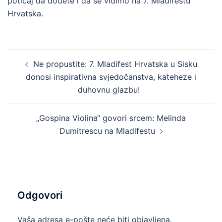
poticaj da dođete i da se vidimo na 7. Mladifestu
Hrvatska.
Post
Ne propustite: 7. Mladifest Hrvatska u Sisku
navigation
donosi inspirativna svjedočanstva, kateheze i
duhovnu glazbu!
„Gospina Violina“ govori srcem: Melinda
Dumitrescu na Mladifestu
Odgovori
Vaša adresa e-pošte neće biti objavljena.