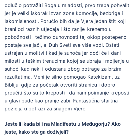
odlučio potražiti Boga u mladosti, prvo treba pohvaliti
jer je veliki iskorak izvan zone komocije, bezbrige i
lakomislenosti. Poručio bih da je Vjera jedan štit koji
brani od raznih utjecaja i što ranije krenemo u
pobožnosti i težimo duhovnosti taj oklop postepeno
postaje sve jači, a Duh Sveti sve više vodi. Ostati
ustrajan u molitvi i kad je suhoća jer doći će i dani
milosti u teškim trenucima kojoj se ubraja i moljenje u
suhoći kad neki i odustanu zbog potrage za brzim
rezultatima. Meni je silno pomogao Katekizam, uz
Bibliju, gdje za početak otvoriti stranicu i dobro
proučiti što su to kreposti i da nam poimanje kreposti
u glavi bude kao pranje zubi. Fantastična startna
pozicija u potrazi za snagom Vjere.
Jeste li ikada bili na Mladifestu u Međugorju? Ako
jeste, kako ste ga doživjeli?