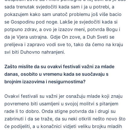
sada trenutak svjedočiti kada sam i ja u potrebi, a
pokazujem kako sam unatoč problemu još više bacio
se Gospodinu pod noge. Lakše je svjedočiti kada si
potpuno zdrav, a ovo je izazov meni, potvrda Bogu i
da je Vjera ustrajna. Gdje On zove, a Duh Sveti se
prelijeva i zapravo vodi sve to, tako da ćemo na kraju
svi biti Duhovno nahranjeni.
Zašto mislite da su ovakvi festivali važni za mlade
danas, osobito u vremenu kada se suočavaju s
brojnim izazovima i nesigurnostima?
Ovakvi festivali su važni jer osnažuju mlade koji znaju
povremeno biti usamljeni u svojoj molitvi s pitanjem
rade li to dobro. Onda stigne potvrda da i drugi su
zabrinuti i da se traže, da su neki otkrili nešto novo što
će podijeliti, a u konačnici vidjeti veliku brojku mladih