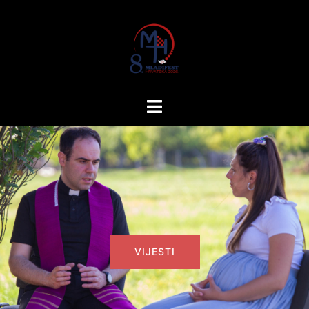
Skip
to
content
Toggle
menu
VIJESTI