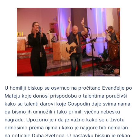
U homiliji biskup se osvrnuo na pročitano Evanđelje po
Mateju koje donosi prispodobu o talentima poručivši
kako su talenti darovi koje Gospodin daje svima nama
da bismo ih umnožili i tako primili vječnu nebesku
nagradu. Upozorio je i da je važno kako se u životu
odnosimo prema njima i kako je najgore biti nemaran
na poticaje Duha Svetoga. U nastavku biskup je rekao