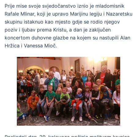
Prije mise svoje svjedočanstvo iznio je mladomisnik
Rafale Mlinar, koji je upravo Marijinu legiju i Nazaretsku
skupinu istaknuo kao mjesto gdje se rodio njegov
poziv i ljubav prema Kristu, a dan je zaključen
koncertom duhovne glazbe na kojem su nastupili Alan
Hržica i Vanessa Mioč.
Posljednji dan, 29. kolovoza počinje molitvom krunice