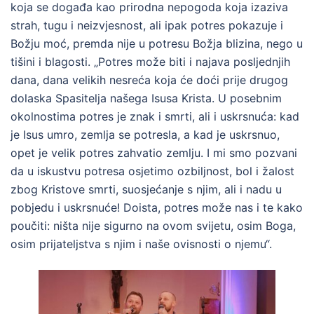
koja se događa kao prirodna nepogoda koja izaziva
strah, tugu i neizvjesnost, ali ipak potres pokazuje i
Božju moć, premda nije u potresu Božja blizina, nego u
tišini i blagosti. „Potres može biti i najava posljednjih
dana, dana velikih nesreća koja će doći prije drugog
dolaska Spasitelja našega Isusa Krista. U posebnim
okolnostima potres je znak i smrti, ali i uskrsnuća: kad
je Isus umro, zemlja se potresla, a kad je uskrsnuo,
opet je velik potres zahvatio zemlju. I mi smo pozvani
da u iskustvu potresa osjetimo ozbiljnost, bol i žalost
zbog Kristove smrti, suosjećanje s njim, ali i nadu u
pobjedu i uskrsnuće! Doista, potres može nas i te kako
poučiti: ništa nije sigurno na ovom svijetu, osim Boga,
osim prijateljstva s njim i naše ovisnosti o njemu“.