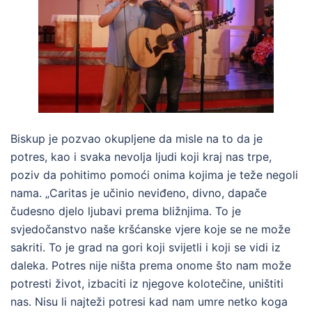
Biskup je pozvao okupljene da misle na to da je
potres, kao i svaka nevolja ljudi koji kraj nas trpe,
poziv da pohitimo pomoći onima kojima je teže negoli
nama. „Caritas je učinio neviđeno, divno, dapače
čudesno djelo ljubavi prema bližnjima. To je
svjedočanstvo naše kršćanske vjere koje se ne može
sakriti. To je grad na gori koji svijetli i koji se vidi iz
daleka. Potres nije ništa prema onome što nam može
potresti život, izbaciti iz njegove kolotečine, uništiti
nas. Nisu li najteži potresi kad nam umre netko koga